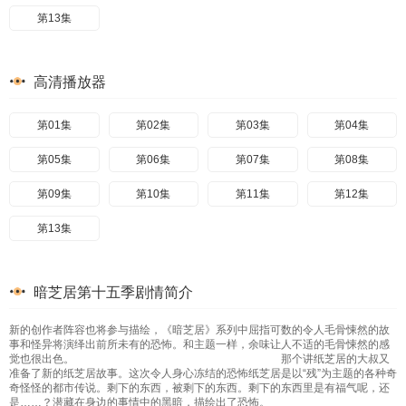
第13集
高清播放器
第01集
第02集
第03集
第04集
第05集
第06集
第07集
第08集
第09集
第10集
第11集
第12集
第13集
暗芝居第十五季剧情简介
新的创作者阵容也将参与描绘，《暗芝居》系列中屈指可数的令人毛骨悚然的故
事和怪异将演绎出前所未有的恐怖。和主题一样，余味让人不适的毛骨悚然的感
觉也很出色。 那个讲纸芝居的大叔又
准备了新的纸芝居故事。这次令人身心冻结的恐怖纸芝居是以“残”为主题的各种奇
奇怪怪的都市传说。剩下的东西，被剩下的东西。剩下的东西里是有福气呢，还
是……？潜藏在身边的事情中的黑暗，描绘出了恐怖。