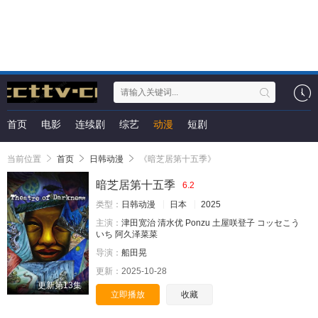
首页
电影
连续剧
综艺
动漫
短剧
当前位置
首页
日韩动漫
《暗芝居第十五季》
暗芝居第十五季
6.2
类型：
日韩动漫
日本
2025
主演：
津田宽治
清水优
Ponzu
土屋咲登子
コッセこう
いち
阿久泽菜菜
导演：
船田晃
更新：
2025-10-28
更新第13集
立即播放
收藏