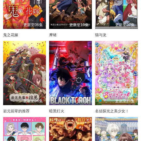
更新至06集
更新至19集
更新至07集
鬼之花嫁
摩绪
猫与龙
更新至06集
更新至06集
更新至28集
岩元前辈的推荐
暗黑灯火
名侦探光之美少女！