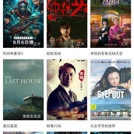
正片
正片
正片
民间奇案录2
校歌英雄
奇怪的零食店钱天堂
更新至高清
HD国语
HD
最后孤屋
斩毒行动
出走哥哥的彼界