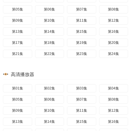
第05集
第06集
第07集
第08集
第09集
第10集
第11集
第12集
第13集
第14集
第15集
第16集
第17集
第18集
第19集
第20集
第21集
第22集
第23集
第24集
高清播放器
第01集
第02集
第03集
第04集
第05集
第06集
第07集
第08集
第09集
第10集
第11集
第12集
第13集
第14集
第15集
第16集