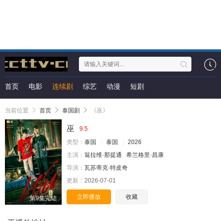
首页
电影
连续剧
综艺
动漫
短剧
当前位置
首页
泰国剧
《巫》
巫
9.5
类型：
泰国
泰国
2026
主演：
翁拉维·那提通
希兰格里·昌康
导演：
瓦苏蒂克·特皮奇
更新：
2026-07-01
立即播放
收藏
第9集完结