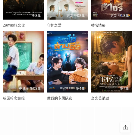
全8集
更新至02集
更新至18集
Zantiis想念你
守护之爱
替名情臻
更新至第03集
第4集
第7集
校园暗恋警报
做我的专属队友
当光芒消逝