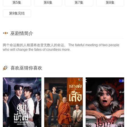
第5集
第6集
第7集
第8集
第9集完结
巫剧情简介
两个命运般的人相遇将改变无数人的命运。 The fateful meeting of two people
who will change the fates of countless more.
喜欢巫猜你喜欢