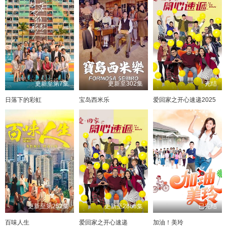
更新至第7集
更新至302集
完结
日落下的彩虹
宝岛西米乐
爱回家之开心速递2025
更新至第252集
更新至2868集
已完结
百味人生
爱回家之开心速递
加油！美玲