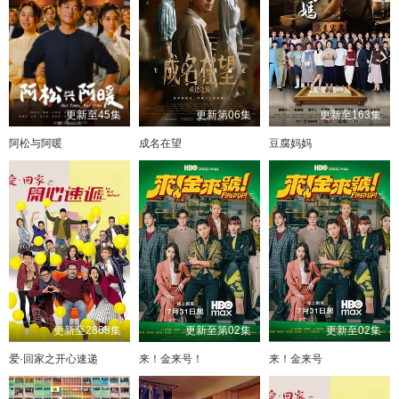
更新至45集
更新第06集
更新至163集
阿松与阿暖
成名在望
豆腐妈妈
更新至2868集
更新至第02集
更新至02集
爱·回家之开心速递
来！金来号！
来！金来号