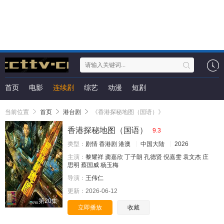
首页
电影
连续剧
综艺
动漫
短剧
当前位置
首页
港台剧
《香港探秘地图（国语）》
香港探秘地图（国语）
9.3
类型：
剧情
香港剧
港澳
中国大陆
2026
主演：
黎耀祥
龚嘉欣
丁子朗
孔德贤
倪嘉雯
袁文杰
庄
思明
蔡国威
杨玉梅
导演：
王伟仁
更新：
2026-06-12
第20集
立即播放
收藏