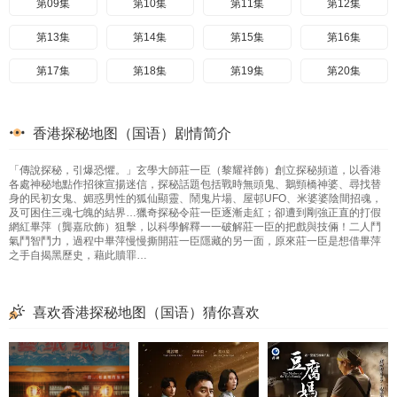
第09集
第10集
第11集
第12集
第13集
第14集
第15集
第16集
第17集
第18集
第19集
第20集
香港探秘地图（国语）剧情简介
「傳說探秘，引爆恐懼。」玄學大師莊一臣（黎耀祥飾）創立探秘頻道，以香港
各處神秘地點作招徠宣揚迷信，探秘話題包括戰時無頭鬼、鵝頸橋神婆、尋找替
身的民初女鬼、媚惑男性的狐仙顯靈、鬧鬼片場、屋邨UFO、米婆婆陰間招魂，
及可困住三魂七魄的結界…獵奇探秘令莊一臣逐漸走紅；卻遭到剛強正直的打假
網紅畢萍（龔嘉欣飾）狙擊，以科學解釋一一破解莊一臣的把戲與技倆！二人鬥
氣鬥智鬥力，過程中畢萍慢慢撕開莊一臣隱藏的另一面，原來莊一臣是想借畢萍
之手自揭黑歷史，藉此贖罪…
喜欢香港探秘地图（国语）猜你喜欢