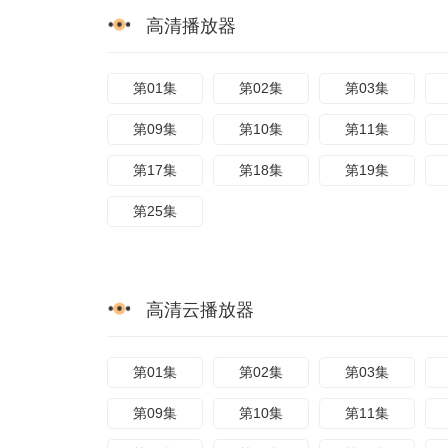
高清播放器
第01集
第02集
第03集
第09集
第10集
第11集
第17集
第18集
第19集
第25集
高清云播放器
第01集
第02集
第03集
第09集
第10集
第11集