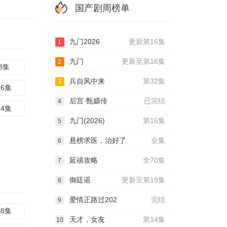
国产剧周榜单
九门2026
更新第16集
1
九门
更新至第16集
2
8集
兵自风中来
第32集
3
16集
后宫·甄嬛传
已完结
4
24集
九门(2026)
第16集
5
悬榜求医，治好了
全集
6
延禧攻略
全70集
7
御廷谣
更新至第19集
8
爱情正路过202
完结
9
08集
天才，女友
第14集
10