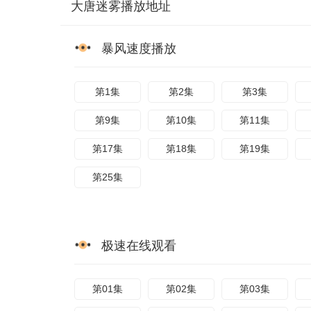
大唐迷雾播放地址
暴风速度播放
第1集
第2集
第3集
第9集
第10集
第11集
第17集
第18集
第19集
第25集
极速在线观看
第01集
第02集
第03集