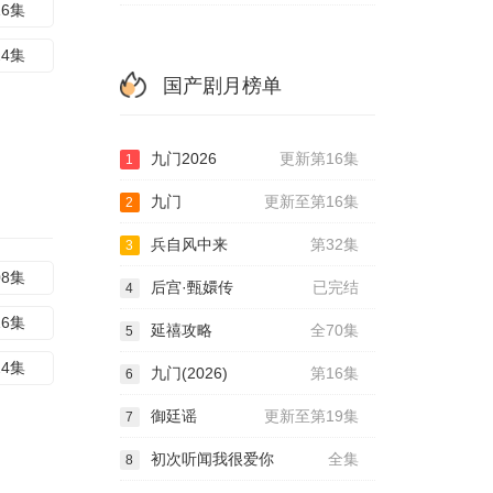
16集
24集
国产剧月榜单
九门2026
更新第16集
1
九门
更新至第16集
2
兵自风中来
第32集
3
08集
后宫·甄嬛传
已完结
4
16集
延禧攻略
全70集
5
24集
九门(2026)
第16集
6
御廷谣
更新至第19集
7
初次听闻我很爱你
全集
8