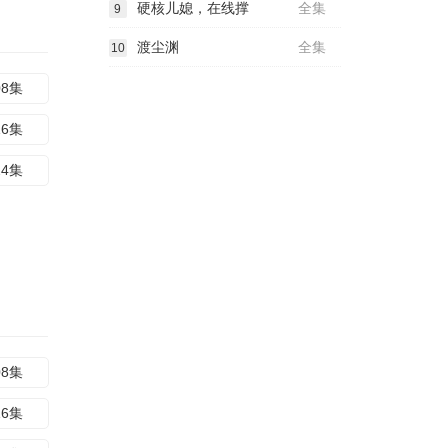
硬核儿媳，在线撑
全集
9
渡尘渊
全集
10
08集
16集
24集
08集
16集