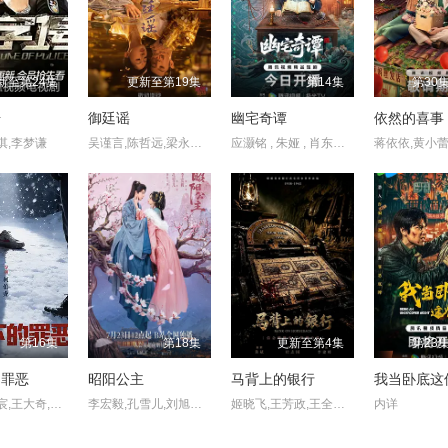
新至第24集
更新至第19集
第14集
第30
号
御廷谣
幽宅奇谭
依然的喜事
淇,李梦谦
吴谨言,陈哲远,梁永棋,赵昭仪,张南,郭品超,盛一伦,吴岱融,黄祖鑫,宋麒
应灏铭 , 朱娅 , 肖东昊 , 宋未央
第16集
第18集
更新至第4集
第23
的罪恶
昭阳公主
马背上的银行
我当卧底这
张睿,吴昊宸,王大奇,孙之鸿,洪冰瑶,肖涵,嘉泽,李蒲赫,左腾云,何磊,王心嫚,李繁,苏宥辰,刘佳萌,洪爽,刘亭希,窦新豪,刘伟峰,刘朔豪,徐章
李宏毅,孔雪儿,刘旭威,林小宅
姬晓飞,王芳政,王全有,阎妮,郭烁杰,杜志国,郑卫莉,周舟 Zhou Zhou
内详