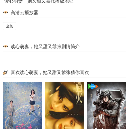
读心萌妻，她又甜又嚣张播放地址
高清云播放器
全集
读心萌妻，她又甜又嚣张剧情简介
喜欢读心萌妻，她又甜又嚣张猜你喜欢