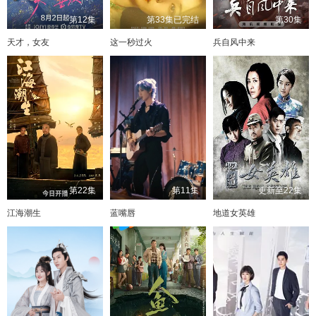
第12集
第33集已完结
第30集
天才，女友
这一秒过火
兵自风中来
第22集
第11集
更新至22集
江海潮生
蓝嘴唇
地道女英雄