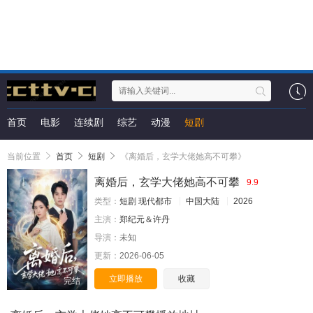
首页
电影
连续剧
综艺
动漫
短剧
当前位置
首页
短剧
《离婚后，玄学大佬她高不可攀》
离婚后，玄学大佬她高不可攀
9.9
类型：
短剧
现代都市
中国大陆
2026
主演：
郑纪元＆许丹
导演：
未知
更新：
2026-06-05
立即播放
收藏
完结