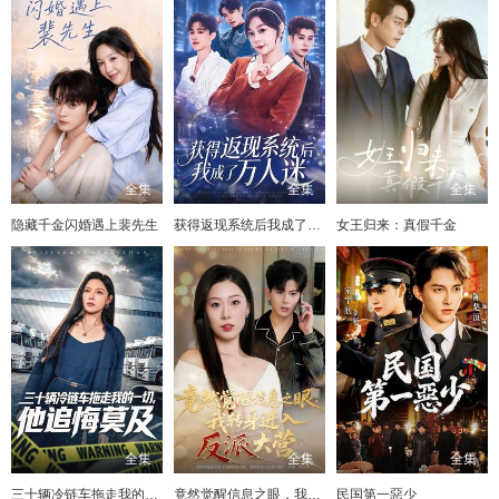
全集
全集
全集
隐藏千金闪婚遇上裴先生
获得返现系统后我成了万人迷
女王归来：真假千金
全集
全集
全集
三十辆冷链车拖走我的一切，他追悔莫及
竟然觉醒信息之眼，我转身进入反派大营
民国第一惡少