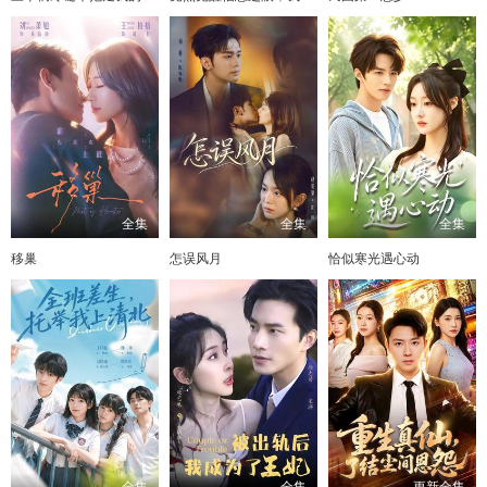
全集
全集
全集
移巢
怎误风月
恰似寒光遇心动
全集
全集
更新全集