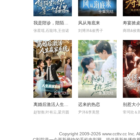
全集完结
全集完结
我是陪诊，陪陌生的你等一个结果
风从海底来
张星瑶,石龍玮,王佳诺
刘博洋&崔秀子
商琪&侯
全集完结
全集完结
离婚后激活人生赢家系统
迟来的热恋
赵智衡,叶有云,梁月圆
尹洋&李美慧
常珂欣＆
Copyright
2009-2026 www.ccttv
C影院是一个更新最快的手机电影网，提供最新热播电