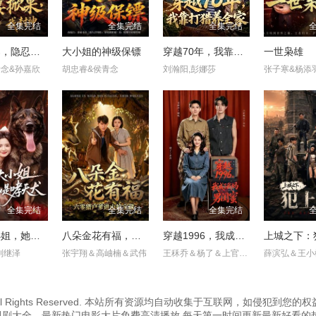
全集完结
全集完结
全集完结
寿宴掀桌，隐忍四年我封神
大小姐的神级保镖
穿越70年，我靠打猎养全家
一世枭雄
青念&孙嘉欣
胡忠睿&侯青念
刘瀚阳,彭娜莎
张子寒&杨添
全集完结
全集完结
全集完结
别惹大小姐，她靠山是哮天犬
八朵金花有福，六零猎户爹进山挖宝藏
穿越1996，我成了我妈男闺蜜
上城之下：
刘继泽
张宇翔＆高岫楠＆武伟
王秝乔＆杨了＆上官筠杰
.cc Inc. All Rights Reserved. 本站所有资源均自动收集于互联网
视剧大全、最新热门电影大片免费高清播放,每天第一时间更新最新好看的