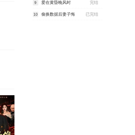
爱在黄昏晚风时
完结
9
偷换数据后妻子悔
已完结
10