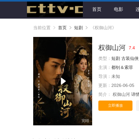
首页
电影
当前位置
首页
短剧
《权御山河》
权御山河
7.4
类型：
短剧
古装仙侠
主演：
都钊＆索菲
导演：
未知
更新：
2026-06-05
简介：
权御山河
详
立即播放
完结