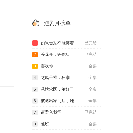
短剧月榜单
如果告别不能笑着
已完结
1
等花开，等你归
已完结
2
喜欢你
全集
3
龙凤呈祥：狂潮
全集
4
悬榜求医，治好了
全集
5
被逐出家门后，她
全集
6
请君入我怀
已完结
7
差班
全集
8