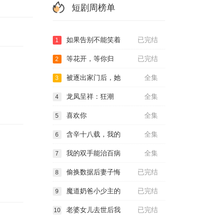
短剧周榜单
如果告别不能笑着
已完结
1
等花开，等你归
已完结
2
被逐出家门后，她
全集
3
龙凤呈祥：狂潮
全集
4
喜欢你
全集
5
含辛十八载，我的
全集
6
我的双手能治百病
全集
7
偷换数据后妻子悔
已完结
8
魔道奶爸小少主的
已完结
9
老婆女儿去世后我
已完结
10