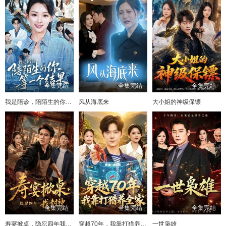
全集完结
全集完结
全集完结
我是陪诊，陪陌生的你等一个结果
风从海底来
大小姐的神级保镖
全集完结
全集完结
全集完结
寿宴掀桌，隐忍四年我封神
穿越70年，我靠打猎养全家
一世枭雄