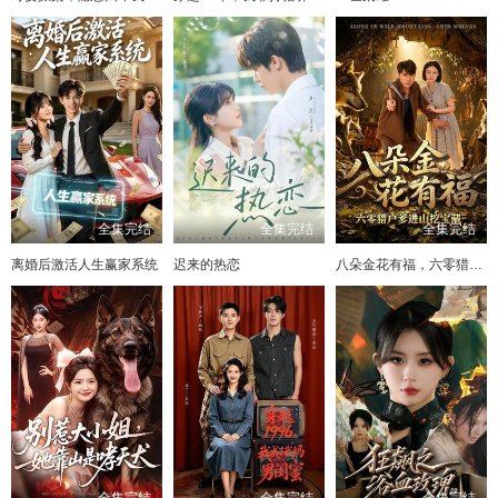
全集完结
全集完结
全集完结
离婚后激活人生赢家系统
迟来的热恋
八朵金花有福，六零猎户爹进山挖宝藏
全集完结
全集完结
全集完结