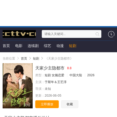
首页
电影
连续剧
综艺
动漫
短剧
当前位置
首页
短剧
《天家少主隐都市》
天家少主隐都市
8.8
类型：
短剧
女频恋爱
中国大陆
2026
主演：
于斯年＆王艺淳
导演：
未知
更新：
2026-06-05
立即播放
收藏
完结