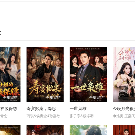
欢
全集完结
全集完结
全集完结
的神级保镖
寿宴掀桌，隐忍四年我封神
一世枭雄
侯青念
商琪&侯青念&孙嘉欣
张子寒&杨添羽
申浩男,王燕