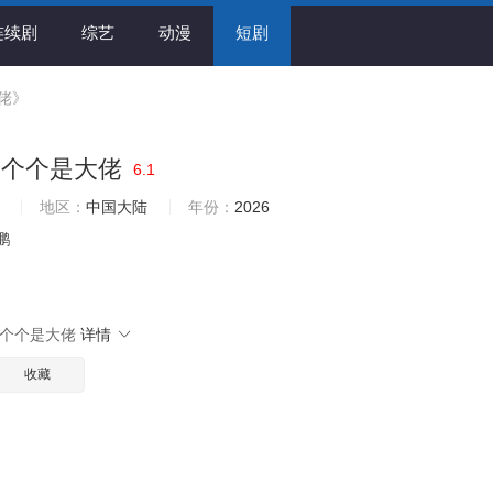
连续剧
综艺
动漫
短剧
佬》
，个个是大佬
6.1
地区：
中国大陆
年份：
2026
鹏
个个是大佬
详情
收藏