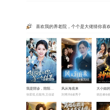
喜欢我的养老院，个个是大佬猜你喜
全集完结
全集完结
我是陪诊，陪陌生的你等一个结果
风从海底来
大小姐
张星瑶,石龍玮,王佳诺
刘博洋&崔秀子
胡忠睿&