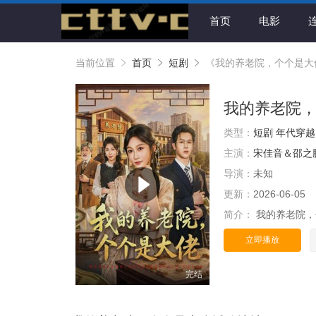
首页
电影
当前位置
首页
短剧
《我的养老院，个个是大
我的养老院
类型：
短剧
年代穿越
主演：
宋佳音＆邵之
导演：
未知
更新：
2026-06-05
简介：
我的养老院，
立即播放
完结