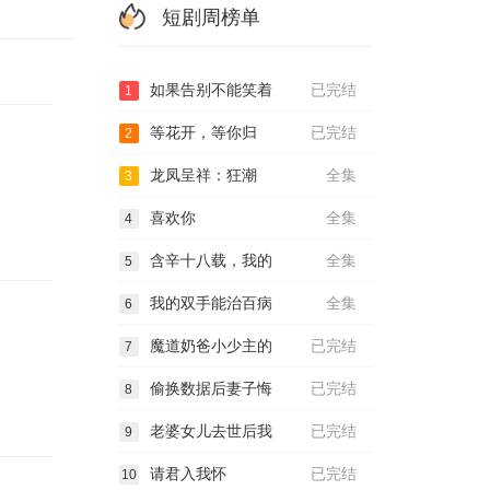
短剧周榜单
如果告别不能笑着
已完结
1
等花开，等你归
已完结
2
龙凤呈祥：狂潮
全集
3
喜欢你
全集
4
含辛十八载，我的
全集
5
我的双手能治百病
全集
6
魔道奶爸小少主的
已完结
7
偷换数据后妻子悔
已完结
8
老婆女儿去世后我
已完结
9
请君入我怀
已完结
10