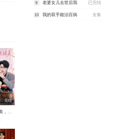
老婆女儿去世后我
已完结
9
我的双手能治百病
全集
10
完结
今晚月光很美，茶香四溢
飞