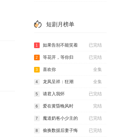
短剧月榜单
如果告别不能笑着
已完结
1
等花开，等你归
已完结
2
喜欢你
全集
3
龙凤呈祥：狂潮
全集
4
请君入我怀
已完结
5
爱在黄昏晚风时
完结
6
魔道奶爸小少主的
已完结
7
偷换数据后妻子悔
已完结
8