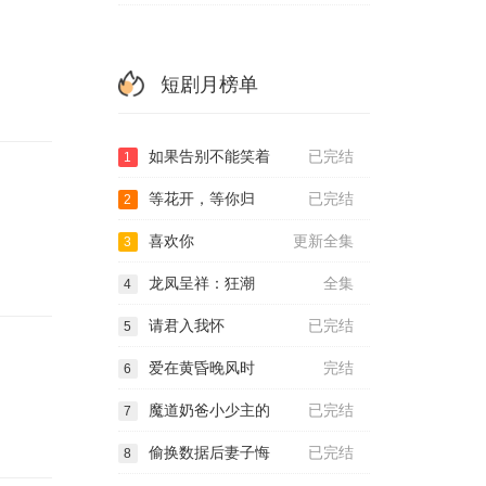
短剧月榜单
如果告别不能笑着
已完结
1
等花开，等你归
已完结
2
喜欢你
更新全集
3
龙凤呈祥：狂潮
全集
4
请君入我怀
已完结
5
爱在黄昏晚风时
完结
6
魔道奶爸小少主的
已完结
7
偷换数据后妻子悔
已完结
8