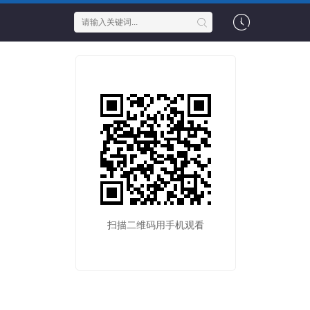
扫描二维码用手机观看