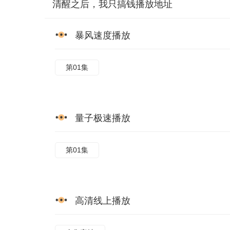
清醒之后，我只搞钱播放地址
暴风速度播放
第01集
量子极速播放
第01集
高清线上播放