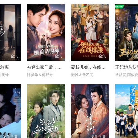
全集
全集
全集
不敢离
被逐出家门后，她商界封神
硬核儿媳，在线撑腰
王妃她从妖
许明铮
陈梦希＆傅邦奇
游雅＆曾乙同
常喆宽,阿依
更新全集
更新全集
更新全集