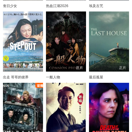
丧日少女
热血江湖2026
埃及古咒
HD中字
正片
正片
出走 哥哥的彼界
一般人物
最后孤屋