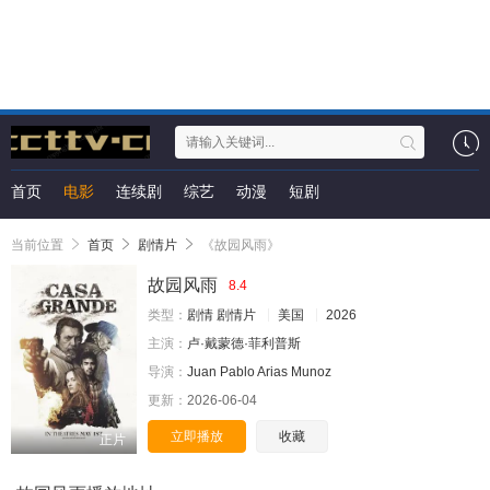
首页
电影
连续剧
综艺
动漫
短剧
当前位置
首页
剧情片
《故园风雨》
故园风雨
8.4
类型：
剧情
剧情片
美国
2026
主演：
卢·戴蒙德·菲利普斯
导演：
Juan Pablo Arias Munoz
更新：
2026-06-04
立即播放
收藏
正片