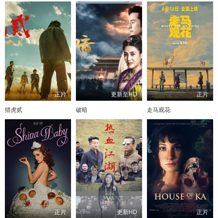
正片
更新至HD
正片
猎虎贰
破暗
走马观花
正片
更新HD
正片