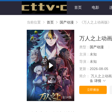
首页
电影
当前位置
首页
国产动漫
《万人之上动画版》
万人之上动
类型：
国产动漫
主演：
未知
导演：
未知
更新：
2026-08-05
简介：
万人之上动画
备
详情
立即播放
全14集