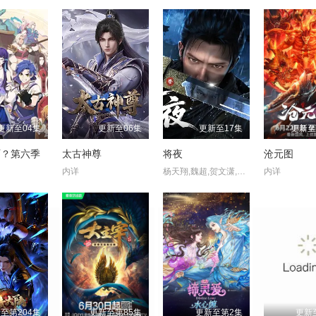
更新至04集
更新至06集
更新至17集
更新至
啊？第六季
太古神尊
将夜
沧元图
内详
杨天翔,魏超,贺文潇,青泯邑,景向谁依
内详
至第204集
更新至第85集
更新至第2集
更新