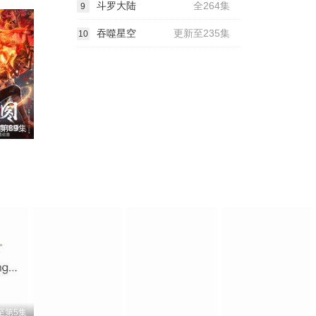
斗罗大陆
全264集
9
吞噬星空
更新至235集
10
第89集
至第5集