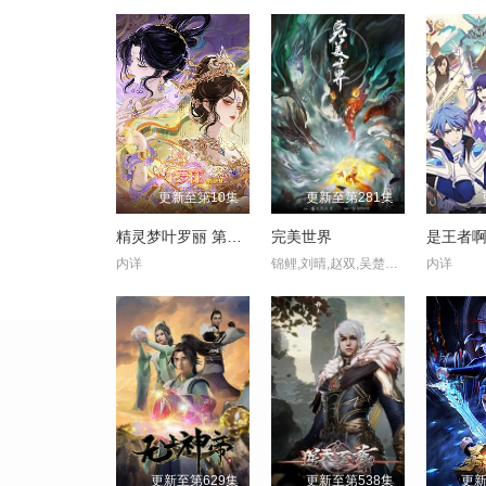
更新至第10集
更新至第281集
精灵梦叶罗丽 第十一季（下）
完美世界
是王者
内详
锦鲤,刘晴,赵双,吴楚越,阎么么,宣晓鸣
内详
更新至第629集
更新至第538集
更新