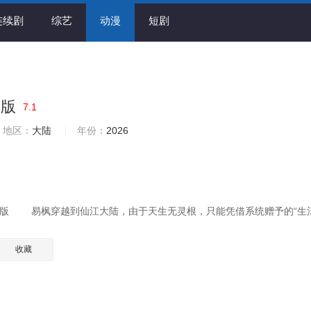
连续剧
综艺
动漫
短剧
画版
7.1
地区：
大陆
年份：
2026
版 易枫穿越到仙江大陆，由于天生无灵根，只能凭借系统赠予的“生
收藏