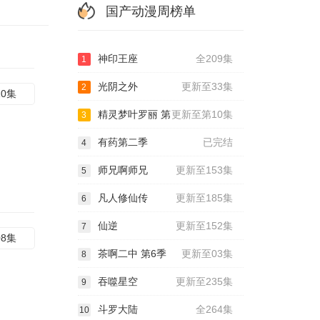
国产动漫周榜单
神印王座
全209集
1
光阴之外
更新至33集
2
10集
精灵梦叶罗丽 第
更新至第10集
3
有药第二季
已完结
4
师兄啊师兄
更新至153集
5
凡人修仙传
更新至185集
6
仙逆
更新至152集
7
08集
茶啊二中 第6季
更新至03集
8
吞噬星空
更新至235集
9
斗罗大陆
全264集
10