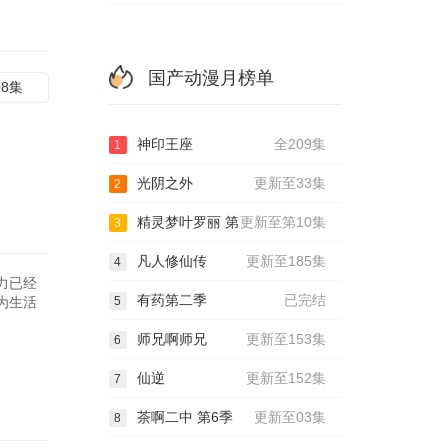
国产动漫月榜单
08集
神印王座
全209集
1
光阴之外
更新至33集
2
精灵梦叶罗丽 第
更新至第10集
3
凡人修仙传
更新至185集
4
力已经
有药第二季
已完结
为生活
5
师兄啊师兄
更新至153集
6
仙逆
更新至152集
7
茶啊二中 第6季
更新至03集
8