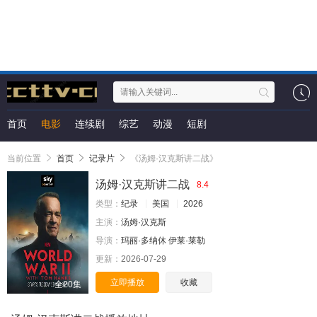
首页
电影
连续剧
综艺
动漫
短剧
当前位置
首页
记录片
《汤姆·汉克斯讲二战》
汤姆·汉克斯讲二战
8.4
类型：
纪录
美国
2026
主演：
汤姆·汉克斯
导演：
玛丽·多纳休
伊莱·莱勒
更新：
2026-07-29
立即播放
收藏
全20集