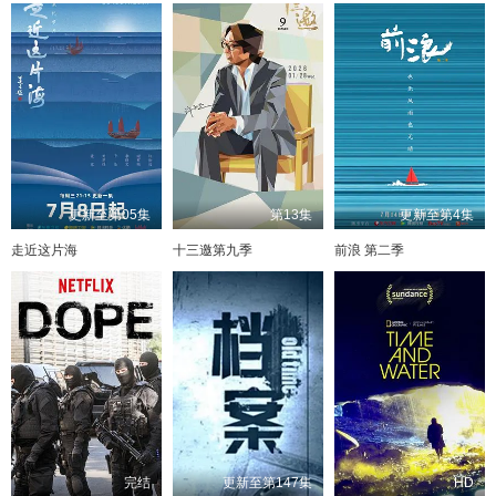
更新至第05集
第13集
更新至第4集
走近这片海
十三邀第九季
前浪 第二季
完结
更新至第147集
HD