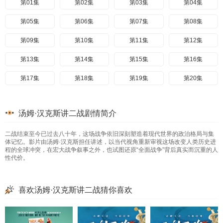
第01集
第02集
第03集
第04集
第05集
第06集
第07集
第08集
第09集
第10集
第11集
第12集
第13集
第14集
第15集
第16集
第17集
第18集
第19集
第20集
汤姆·汉克斯讲二战剧情简介
二战结束至今已过去八十年，这场战争依旧深刻塑造着现代世界的政治格局与集
体记忆。影片由汤姆·汉克斯担任讲述，以当代视角重新审视这场改变人类历史进
程的全球冲突，在宏大战争叙事之外，也试图还原“全面战争”背后真实而沉重的人
性代价。
喜欢汤姆·汉克斯讲二战猜你喜欢