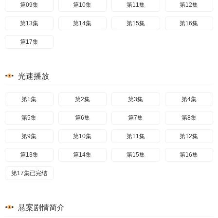
第09集
第10集
第11集
第12集
第13集
第14集
第15集
第16集
第17集
光速播放
第1集
第2集
第3集
第4集
第5集
第6集
第7集
第8集
第9集
第10集
第11集
第12集
第13集
第14集
第15集
第16集
第17集已完结
悬案剧情简介