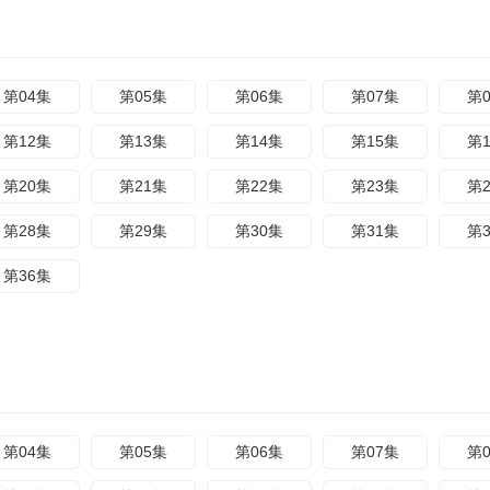
第04集
第05集
第06集
第07集
第
第12集
第13集
第14集
第15集
第
第20集
第21集
第22集
第23集
第
第28集
第29集
第30集
第31集
第
第36集
第04集
第05集
第06集
第07集
第