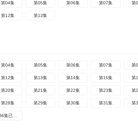
第04集
第05集
第06集
第07集
第
第12集
第13集
第04集
第05集
第06集
第07集
第
第12集
第13集
第14集
第15集
第
第20集
第21集
第22集
第23集
第
第28集
第29集
第30集
第31集
第
第36集已完结