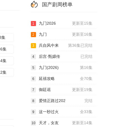
国产剧周榜单
九门2026
更新至15集
1
九门
更新至16集
2
8集
兵自风中来
第36集已完结
3
16集
后宫·甄嬛传
已完结
4
24集
九门(2026)
第16集
5
32集
延禧攻略
全70集
6
御廷谣
更新至19集
7
爱情正路过202
完结
8
这一秒过火
全33集
9
天才，女友
更新至14集
10