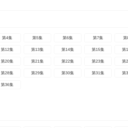
第4集
第5集
第6集
第7集
第
第12集
第13集
第14集
第15集
第
第20集
第21集
第22集
第23集
第
第28集
第29集
第30集
第31集
第
第36集