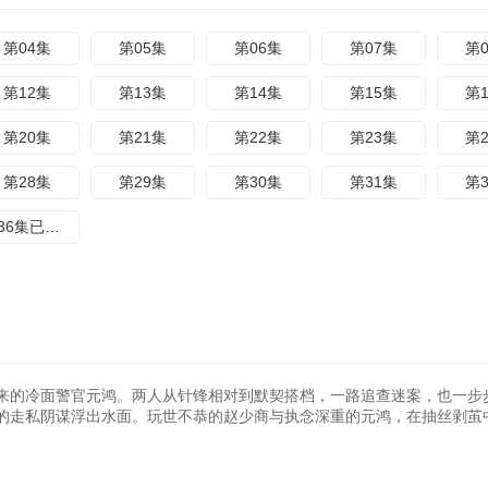
第04集
第05集
第06集
第07集
第
第12集
第13集
第14集
第15集
第
第20集
第21集
第22集
第23集
第
第28集
第29集
第30集
第31集
第
第36集已完结
来的冷面警官元鸿。两人从针锋相对到默契搭档，一路追查迷案，也一步
的走私阴谋浮出水面。玩世不恭的赵少商与执念深重的元鸿，在抽丝剥茧