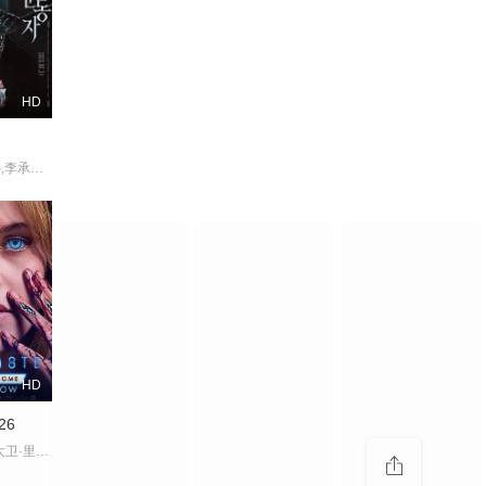
HD
申敏儿,金南熙,李承勇,金英雅
HD
26
莉莉·沙利文,大卫·里达尔,克劳迪娅·杜米特,阿尔蒂·佛鲁山,伊利亚·库克,马拉·胡夫,西德尼·布莱克波恩,伊莎贝尔·邦弗雷,艾玛·拉莫斯,奥利弗·库珀,尼古拉斯·拉尼,汉娜·玛玛丽斯,加里·赫泽勒,乔丹妮·琼斯,安德鲁·艾斯科夫