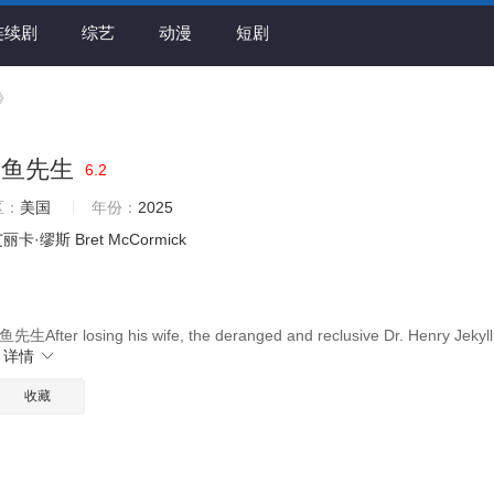
连续剧
综艺
动漫
短剧
》
鲨鱼先生
6.2
区：
美国
年份：
2025
艾丽卡·缪斯
Bret McCormick
er losing his wife, the deranged and reclusive Dr. Henry Jekyll
o
详情
收藏