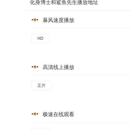
化身博士和鲨鱼先生播放地址
暴风速度播放
HD
高清线上播放
正片
极速在线观看