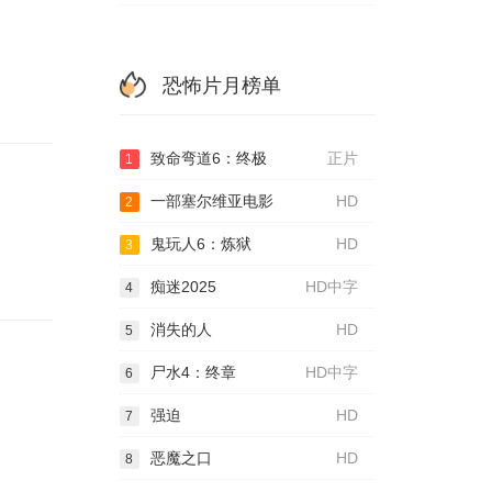
恐怖片月榜单
致命弯道6：终极
正片
1
一部塞尔维亚电影
HD
2
鬼玩人6：炼狱
HD
3
痴迷2025
HD中字
4
消失的人
HD
5
尸水4：终章
HD中字
6
强迫
HD
7
恶魔之口
HD
8