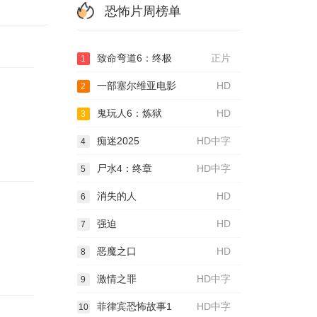
恐怖片周榜单
致命弯道6：终极
正片
1
一部塞尔维亚电影
HD
2
鬼玩人6：炼狱
HD
3
痴迷2025
HD中字
4
尸水4：终章
HD中字
5
消失的人
HD
6
强迫
HD
7
恶魔之口
HD
8
激情之罪
HD中字
9
菲律宾恐怖故事1
HD中字
10