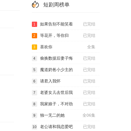
短剧周榜单
如果告别不能笑着
已完结
1
等花开，等你归
已完结
2
喜欢你
全集
3
偷换数据后妻子悔
已完结
4
魔道奶爸小少主的
已完结
5
请君入我怀
已完结
6
老婆女儿去世后我
已完结
7
我家娘子，不对劲
已完结
8
独一无二的她
全06集
9
老公请和我恋爱吧
已完结
10