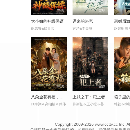
完结
完结
大小姐的神级保镖
迟来的热恋
胡忠睿&侯青念
尹洋&李美慧
赵智衡,叶
完结
完结
八朵金花有福，六零猎户爹进山挖宝藏
上城之下：犯上者
箱子里
张宇翔＆高岫楠＆武伟
薛滨弘＆王小橙＆姜腾＆赵慧楠
Copyright
2009-2026 www.ccttv
C影院是一个更新最快的手机电影网，提供最新热播电