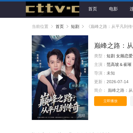
首页
电影
当前位置
首页
短剧
《巅峰之路：从平凡到传
巅峰之路：
类型：
短剧
女频恋爱
主演：
范高坡＆崔璀
导演：
未知
更新：
2026-07-14
简介：
巅峰之路：从
立即播放
完结