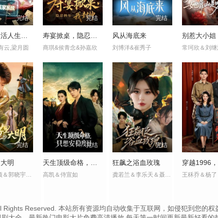
完结
完结
完结
离婚后激活人生赢家系统
寿宴掀桌，隐忍四年我封神
风从海底来
有云,梁月圆
商琪&侯青念&孙嘉欣
刘博洋&崔秀子
常珂欣＆刘继
完结
完结
完结
的大明
天生顶级命格，只想安稳度日
狂飙之浴血玫瑰
韩叙＆柳颖＆郭晓宇＆王俊华
高凯＆侍宣如
龚若兰＆李乐天＆聂杨＆周梓言
.cc Inc. All Rights Reserved. 本站所有资源均自动收集于互联网
视剧大全、最新热门电影大片免费高清播放,每天第一时间更新最新好看的