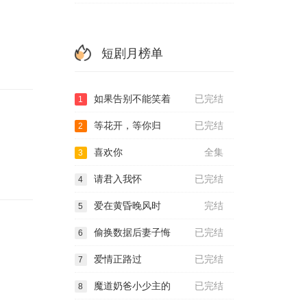
短剧月榜单
如果告别不能笑着
已完结
1
等花开，等你归
已完结
2
喜欢你
全集
3
请君入我怀
已完结
4
爱在黄昏晚风时
完结
5
偷换数据后妻子悔
已完结
6
爱情正路过
已完结
7
魔道奶爸小少主的
已完结
8