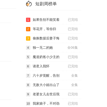
短剧周榜单
如果告别不能笑着
已完结
1
等花开，等你归
已完结
2
偷换数据后妻子悔
已完结
3
独一无二的她
全06集
4
魔道奶爸小少主的
已完结
5
请君入我怀
已完结
6
六十岁觉醒，告别
全集
7
无敌大小姐出山了
全集
8
老婆女儿去世后我
已完结
9
我家娘子，不对劲
已完结
10