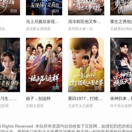
完结
完结
完结
猎
当上月嫂后发现孩子是我的
清冷权臣他又争又抢
重生之诱他
婧祎
孟佳辉＆周靖蓉
肖羽凯＆林一允
王棣墨&付秋
完结
完结
完结
嫌我是实习生，我亮出老板身份
娘子，别这样
重回1977，打猎赶山娶老婆
刘亚倩
王昭＆恩璟
王必可＆王姝慧
何子杰＆侯梦
.cc Inc. All Rights Reserved. 本站所有资源均自动收集于互联网
视剧大全、最新热门电影大片免费高清播放,每天第一时间更新最新好看的