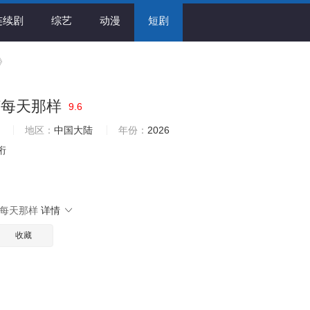
连续剧
综艺
动漫
短剧
》
何每天那样
9.6
地区：
中国大陆
年份：
2026
珩
每天那样
详情
收藏