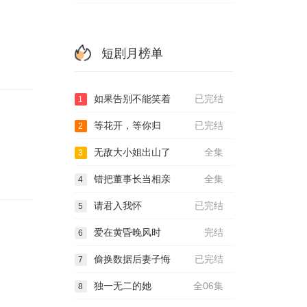
短剧月榜单
如果告别不能笑着
已完结
1
等花开，等你归
已完结
2
无敌大小姐出山了
全集
3
错把董事长当相亲
全集
4
请君入我怀
已完结
5
爱在黄昏晚风时
完结
6
偷换数据后妻子悔
已完结
7
独一无二的她
全06集
8