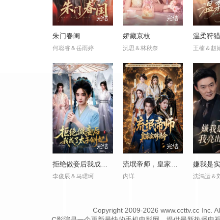
完结
完结
朱门春闺
娇藏京枝
温柔狩
何聪睿＆岳雨婷
沉思＆林秋奈
王楠＆赵
完结
完结
拒绝做妾后我成了太子侧妃
流氓帝师，皇家金牌县令
李俊辰＆马珺珂
内详
沈鸿运＆
Copyright
2009-2026 www.ccttv
C影院是一个更新最快的手机电影网，提供最新热播电