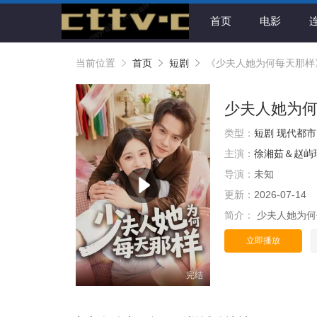
首页
电影
当前位置
首页
短剧
《少夫人她为何每天那样
少夫人她为
类型：
短剧
现代都市
主演：
徐湘茹＆赵屿
导演：
未知
更新：
2026-07-14
简介：
少夫人她为何
立即播放
完结