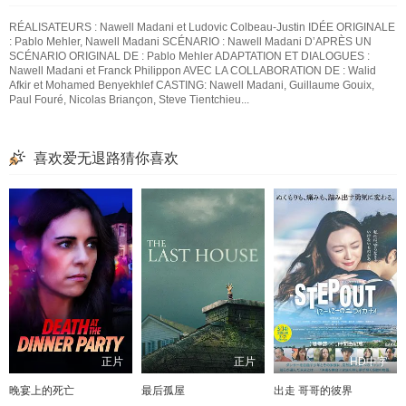
RÉALISATEURS : Nawell Madani et Ludovic Colbeau-Justin IDÉE ORIGINALE
: Pablo Mehler, Nawell Madani SCÉNARIO : Nawell Madani D’APRÈS UN
SCÉNARIO ORIGINAL DE : Pablo Mehler ADAPTATION ET DIALOGUES :
Nawell Madani et Franck Philippon AVEC LA COLLABORATION DE : Walid
Afkir et Mohamed Benyekhlef CASTING: Nawell Madani, Guillaume Gouix,
Paul Fouré, Nicolas Briançon, Steve Tientchieu...
喜欢爱无退路猜你喜欢
正片
正片
HD中字
晚宴上的死亡
最后孤屋
出走 哥哥的彼界