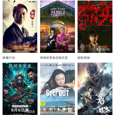
HD国语
HD
更新至HD
斩毒行动
奇怪的零食店钱天堂
校歌英雄
HD国语
HD
更新至HD