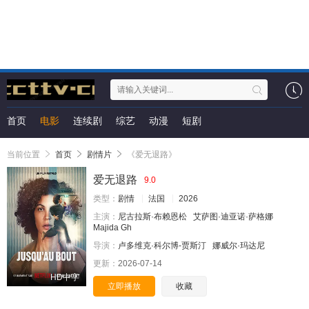
首页
电影
连续剧
综艺
动漫
短剧
当前位置
首页
剧情片
《爱无退路》
爱无退路
9.0
类型：
剧情
法国
2026
主演：
尼古拉斯·布赖恩松
艾萨图·迪亚诺·萨格娜
Majida Gh
导演：
卢多维克·科尔博-贾斯汀
娜威尔·玛达尼
更新：
2026-07-14
HD中字
立即播放
收藏