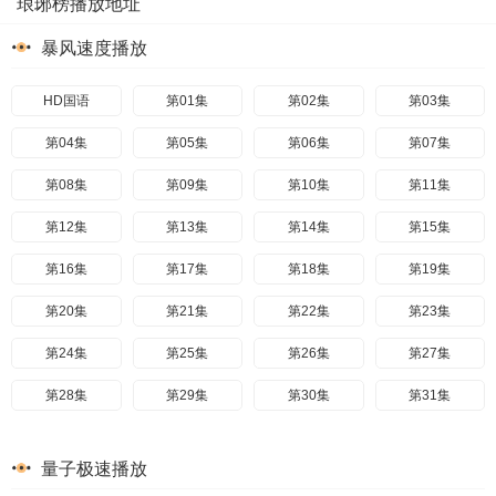
琅琊榜播放地址
暴风速度播放
HD国语
第01集
第02集
第03集
第04集
第05集
第06集
第07集
第08集
第09集
第10集
第11集
第12集
第13集
第14集
第15集
第16集
第17集
第18集
第19集
第20集
第21集
第22集
第23集
第24集
第25集
第26集
第27集
第28集
第29集
第30集
第31集
第32集
第33集
第34集
第35集
量子极速播放
第36集
第37集
第38集
第39集