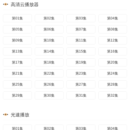
高清云播放器
第37集
第38集
第39集
第40集
第41集
第01集
第42集
第02集
第43集
第03集
第44集
第04集
第45集
第05集
第46集
第06集
第47集
第07集
第48集
第08集
第49集
第09集
第50集
第10集
第51集
第11集
第52集
第12集
第53集
第13集
第54集
第14集
第15集
第16集
第17集
第18集
第19集
第20集
第21集
第22集
第23集
第24集
第25集
第26集
第27集
第28集
第29集
第30集
第31集
第32集
第33集
第34集
第35集
第36集
光速播放
第37集
第38集
第39集
第40集
第41集
第01集
第42集
第02集
第43集
第03集
第44集
第04集