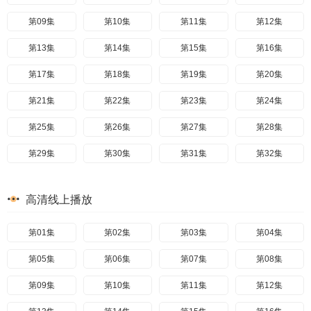
第49集
第09集
第50集
第10集
第51集
第11集
第52集
第12集
第53集
第13集
第54集
第14集
第15集
第16集
第17集
第18集
第19集
第20集
第21集
第22集
第23集
第24集
第25集
第26集
第27集
第28集
第29集
第30集
第31集
第32集
第33集
第34集
第35集
第36集
高清线上播放
第37集
第38集
第39集
第40集
第41集
第01集
第42集
第02集
第43集
第03集
第44集
第04集
第45集
第05集
第46集
第06集
第47集
第07集
第48集
第08集
第49集
第09集
第50集
第10集
第51集
第11集
第52集
第12集