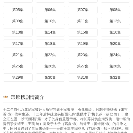
第45集
第05集
第46集
第06集
第47集
第07集
第48集
第08集
第49集
第09集
第50集
第10集
第51集
第11集
第52集
第12集
第53集
第13集
第54集
第14集
第15集
第16集
第17集
第18集
第19集
第20集
第21集
第22集
第23集
第24集
第25集
第26集
第27集
第28集
第29集
第30集
第31集
第32集
第33集
第34集
第35集
第36集
琅琊榜剧情简介
第37集
第38集
第39集
第40集
十二年前七万赤焰军被奸人所害导致全军覆没，冤死梅岭，只剩少帅林殊（张哲
第41集
第42集
第43集
第44集
瀚 饰）侥幸生还。十二年后林殊改头换面化身“麒麟才子”梅长苏（胡歌 饰），建
立江左盟，以“琅琊榜”第一才子的身份重返帝都。梅长苏背负血海深仇，暗中帮助
第45集
第46集
第47集
第48集
昔日挚友靖王（王凯 饰）周旋于太子（高鑫 饰）与誉王（黄维德 饰）的斗争之
中，同时又遇到了昔日未婚妻——云南王郡主穆霓凰（刘涛 饰）却不能相见。梅