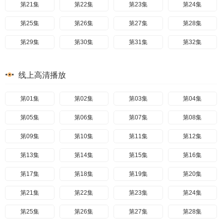
第21集
第22集
第23集
第24集
第25集
第26集
第27集
第28集
第29集
第30集
第31集
第32集
第33集
第34集
第35集
第36集
线上高清播放
第37集
第38集
第39集
第40集
第41集
第01集
第42集
第02集
第43集
第03集
第44集
第04集
第45集
第05集
第46集
第06集
第47集
第07集
第48集
第08集
第49集
第09集
第50集
第10集
第51集
第11集
第52集
第12集
第53集
第13集
第54集
第14集
第55集
第15集
第16集
第17集
第18集
第19集
第20集
第21集
第22集
第23集
第24集
第25集
第26集
第27集
第28集