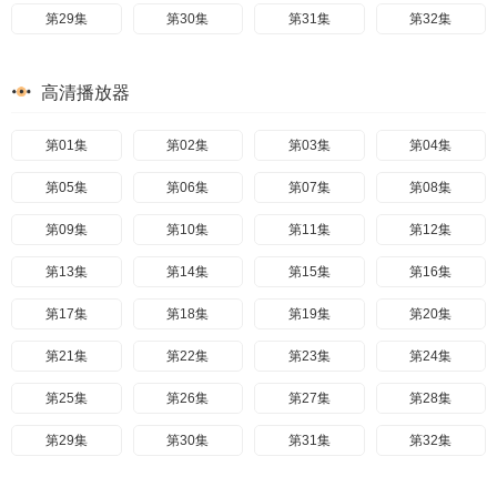
第29集
第30集
第31集
第32集
第33集
第34集
第35集
第36集
高清播放器
第37集
第38集
第39集
第40集
第41集
第01集
第42集
第02集
第43集
第03集
第44集
第04集
第45集
第05集
第46集
第06集
第47集
第07集
第48集
第08集
第49集
第09集
第50集
第10集
第51集
第11集
第52集
第12集
第53集
第13集
第54集
第14集
第15集
第16集
第17集
第18集
第19集
第20集
第21集
第22集
第23集
第24集
第25集
第26集
第27集
第28集
第29集
第30集
第31集
第32集
第33集
第34集
第35集
第36集