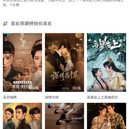
长苏以病弱之躯为昭雪冤案、为振兴河山，踏上了一条黑暗又惊心动魄的夺嫡之
第49集
第50集
第51集
第52集
路。©豆瓣
第53集
第54集
喜欢琅琊榜猜你喜欢
第04集
第8集
第12集
花开锦绣
深情为饵
吾凰在上之凤御四方