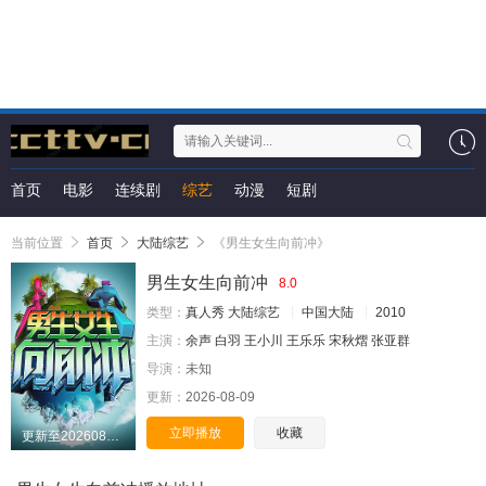
首页
电影
连续剧
综艺
动漫
短剧
当前位置
首页
大陆综艺
《男生女生向前冲》
男生女生向前冲
8.0
类型：
真人秀
大陆综艺
中国大陆
2010
主演：
余声
白羽
王小川
王乐乐
宋秋熠
张亚群
导演：
未知
更新：
2026-08-09
立即播放
收藏
更新至20260808期