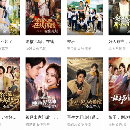
全集完结
全集完结
全集完结
她不装了
硬核儿媳，在线撑腰
差班
刘蕙宾
游雅＆曾乙同
王关彭＆张潇予
亦＆常珂欣
全集完结
全集完结
全集完结
悬榜求医，治好了嫌我是乞丐
被逐出家门后，她商界封神
重生之赶山打猎寻宝
娘子，别这
婷
陈梦希＆傅邦奇
曹皓添＆罗曼嘉
王昭＆恩璟