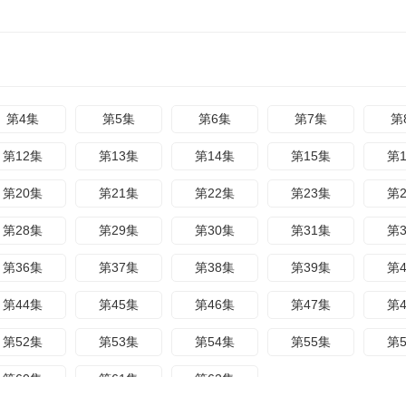
第4集
第5集
第6集
第7集
第
第12集
第13集
第14集
第15集
第
第20集
第21集
第22集
第23集
第
第28集
第29集
第30集
第31集
第
第36集
第37集
第38集
第39集
第
第44集
第45集
第46集
第47集
第
第52集
第53集
第54集
第55集
第
第60集
第61集
第62集