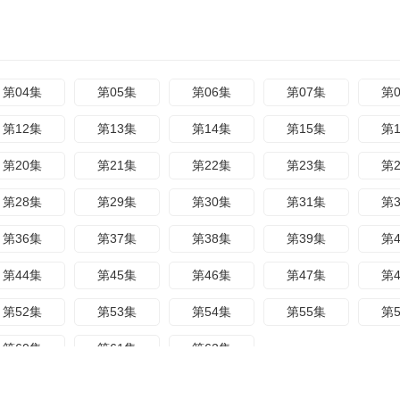
第04集
第05集
第06集
第07集
第
第12集
第13集
第14集
第15集
第
第20集
第21集
第22集
第23集
第
第28集
第29集
第30集
第31集
第
第36集
第37集
第38集
第39集
第
第44集
第45集
第46集
第47集
第
第52集
第53集
第54集
第55集
第
第60集
第61集
第62集