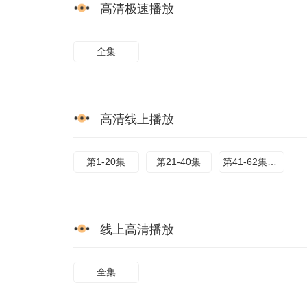
高清极速播放
全集
高清线上播放
第1-20集
第21-40集
第41-62集完结
线上高清播放
全集