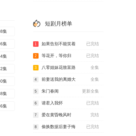
短剧月榜单
08集
16集
如果告别不能笑着
已完结
1
等花开，等你归
已完结
24集
2
八零姐妹花致富路
全集
3
32集
前妻送我的离婚大
全集
4
40集
朱门春闺
更新全集
5
48集
请君入我怀
已完结
6
56集
爱在黄昏晚风时
完结
7
偷换数据后妻子悔
已完结
8