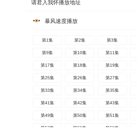
请君入我怀播放地址
暴风速度播放
第1集
第2集
第3集
第9集
第10集
第11集
第17集
第18集
第19集
第25集
第26集
第27集
第33集
第34集
第35集
第41集
第42集
第43集
第49集
第50集
第51集
第57集
第58集
第59集