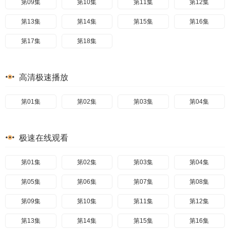
第09集
第10集
第11集
第12集
第13集
第14集
第15集
第16集
第17集
第18集
高清极速播放
第01集
第02集
第03集
第04集
极速在线观看
第01集
第02集
第03集
第04集
第05集
第06集
第07集
第08集
第09集
第10集
第11集
第12集
第13集
第14集
第15集
第16集