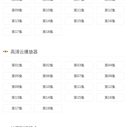
第09集
第10集
第11集
第12集
第13集
第14集
第15集
第16集
第17集
第18集
高清云播放器
第01集
第02集
第03集
第04集
第05集
第06集
第07集
第08集
第09集
第10集
第11集
第12集
第13集
第14集
第15集
第16集
第17集
第18集