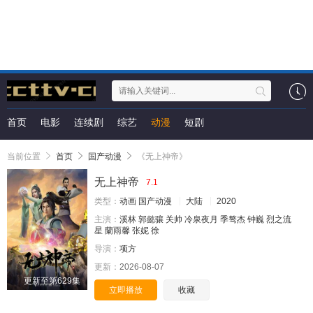
首页
电影
连续剧
综艺
动漫
短剧
当前位置
首页
国产动漫
《无上神帝》
无上神帝
7.1
类型：
动画
国产动漫
大陆
2020
主演：
溪林
郭懿骧
关帅
冷泉夜月
季骜杰
钟巍
烈之流
星
蘭雨馨
张妮
徐
导演：
项方
更新：
2026-08-07
更新至第629集
立即播放
收藏