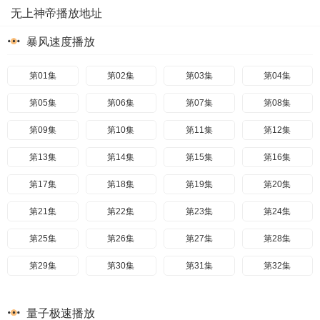
无上神帝播放地址
暴风速度播放
第01集
第02集
第03集
第04集
第05集
第06集
第07集
第08集
第09集
第10集
第11集
第12集
第13集
第14集
第15集
第16集
第17集
第18集
第19集
第20集
第21集
第22集
第23集
第24集
第25集
第26集
第27集
第28集
第29集
第30集
第31集
第32集
第33集
第34集
第35集
第36集
量子极速播放