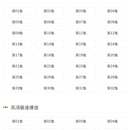
第37集
第38集
第39集
第40集
第41集
第01集
第42集
第02集
第43集
第03集
第44集
第04集
第45集
第05集
第46集
第06集
第47集
第07集
第48集
第08集
第49集
第09集
第50集
第10集
第51集
第11集
第52集
第12集
第53集
第13集
第54集
第14集
第55集
第15集
第56集
第16集
第57集
第17集
第58集
第18集
第59集
第19集
第60集
第20集
第61集
第21集
第62集
第22集
第63集
第23集
第64集
第24集
第65集
第25集
第66集
第26集
第67集
第27集
第68集
第28集
第69集
第29集
第70集
第30集
第71集
第31集
第72集
第32集
第73集
第33集
第74集
第34集
第75集
第35集
第76集
第36集
高清极速播放
第77集
第37集
第78集
第38集
第79集
第39集
第80集
第40集
第81集
第41集
第01集
第82集
第42集
第02集
第83集
第43集
第03集
第84集
第44集
第04集