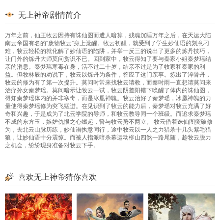
第273集
第233集
第193集
第153集
第113集
第73集
第33集
第274集
第234集
第194集
第154集
第114集
第74集
第34集
第275集
第235集
第195集
第155集
第115集
第75集
第35集
第276集
第236集
第196集
第156集
第116集
第76集
第36集
无上神帝剧情简介
第277集
第237集
第197集
第157集
第117集
第77集
第37集
第278集
第238集
第198集
第158集
第118集
第78集
第38集
第279集
第239集
第199集
第159集
第119集
第79集
第39集
第280集
第240集
第200集
第160集
第120集
第80集
第40集
万年之前，仙王牧云因持有诛仙图而遭人暗算，残魂沉睡万年之后，在天运大陆
第281集
第241集
第201集
第161集
第121集
第81集
第41集
第282集
第242集
第202集
第162集
第122集
第82集
第42集
第283集
第243集
第203集
第163集
第123集
第83集
第43集
第284集
第244集
第204集
第164集
第124集
第84集
第44集
南云帝国有名的“废物牧云”身上觉醒。牧云初醒，就受到了学生妙仙语的刻意刁
难，牧云轻松的就化解了妙仙语的陷阱，并举一反三的说出了更多的炼丹技巧，
第285集
第245集
第205集
第165集
第125集
第85集
第45集
第286集
第246集
第206集
第166集
第126集
第86集
第46集
第287集
第247集
第207集
第167集
第127集
第87集
第47集
第288集
第248集
第208集
第168集
第128集
第88集
第48集
让门外的炼丹大师莫问赏识不已。回到家中，牧云得知了要与秦家小姐秦梦瑶结
亲的消息。秦梦瑶寒毒在身，活不过二十岁，结亲不过是为了牧家和秦家的利
益。但牧林辰的劝说下，牧云以炼丹为条件，答应了这门亲事。炼出了淬骨丹，
第289集
第249集
第209集
第169集
第129集
第89集
第49集
第290集
第250集
第210集
第170集
第130集
第90集
第50集
第291集
第251集
第211集
第171集
第131集
第91集
第51集
第292集
第252集
第212集
第172集
第132集
第92集
第52集
牧云的修为有了第一次提升。莫问时常来找牧云请教，而秦时雨一直想请莫问来
治疗孙女秦梦瑶。莫问暗示让牧云一试，牧云阴差阳错下唤醒了体内的诛仙图，
第293集
第253集
第213集
第173集
第133集
第93集
第53集
第294集
第254集
第214集
第174集
第134集
第94集
第54集
第295集
第255集
第215集
第175集
第135集
第95集
第55集
第296集
第256集
第216集
第176集
第136集
第96集
第56集
得知秦梦瑶体内的并非寒毒，而是冰凰神魄。牧云治好了秦梦瑶，冰凰神魄的力
量使得秦梦瑶修为突飞猛进。在见识到了牧云的能力后，秦梦瑶对牧云充满了好
第297集
第257集
第217集
第177集
第137集
第97集
第57集
第298集
第258集
第218集
第178集
第138集
第98集
第58集
第299集
第259集
第219集
第179集
第139集
第99集
第59集
第300集
第260集
第220集
第180集
第140集
第100集
第60集
奇和兴趣，于是成为了北云学院的导师，和牧云教导同一个班级。而追求秦梦瑶
不成的东方玉，嫉妒仇恨之心燃起，誓与牧云势不两立。 牧云借着诛仙图突破修
为，去北云山脉历练，妙仙语执意同行，途中牧云以一人之力猎杀十几头紫毛猎
第301集
第261集
第221集
第181集
第141集
第101集
第61集
第302集
第262集
第222集
第182集
第142集
第102集
第62集
第303集
第263集
第223集
第183集
第143集
第103集
第63集
第304集
第264集
第224集
第184集
第144集
第104集
第64集
狼，让妙仙语十分震惊。而被人指派暗杀幕运动柳山四煞一路尾随，趁牧云脱力
之机会，纷纷现身准备对牧云下手。
第305集
第265集
第225集
第185集
第145集
第105集
第65集
第306集
第266集
第226集
第186集
第146集
第106集
第66集
第307集
第267集
第227集
第187集
第147集
第107集
第67集
第308集
第268集
第228集
第188集
第148集
第108集
第68集
第309集
第269集
第229集
第189集
第149集
第109集
第69集
第310集
第270集
第230集
第190集
第150集
第110集
第70集
第311集
第271集
第231集
第191集
第151集
第111集
第71集
第312集
第272集
第232集
第192集
第152集
第112集
第72集
喜欢无上神帝猜你喜欢
第313集
第273集
第233集
第193集
第153集
第113集
第73集
第314集
第274集
第234集
第194集
第154集
第114集
第74集
第315集
第275集
第235集
第195集
第155集
第115集
第75集
第316集
第276集
第236集
第196集
第156集
第116集
第76集
第317集
第277集
第237集
第197集
第157集
第117集
第77集
第318集
第278集
第238集
第198集
第158集
第118集
第78集
第319集
第279集
第239集
第199集
第159集
第119集
第79集
第320集
第280集
第240集
第200集
第160集
第120集
第80集