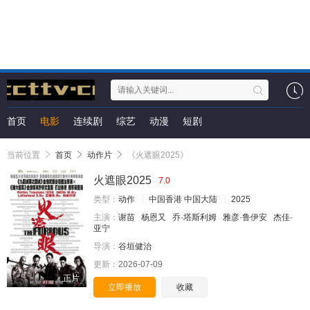
首页
电影
连续剧
综艺
动漫
短剧
当前位置
首页
动作片
《火遮眼2025》
火遮眼2025
7.0
类型：
动作
中国香港
中国大陆
2025
主演：
谢苗
杨恩又
乔·塔斯利姆
雅彦·鲁伊安
杰佳·
亚宁
导演：
谷垣健治
更新：
2026-07-09
正片
立即播放
收藏