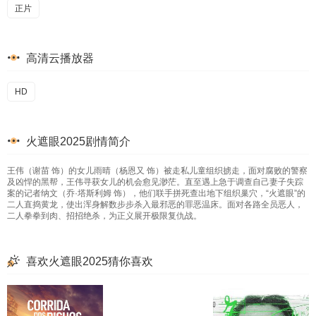
正片
高清云播放器
HD
火遮眼2025剧情简介
王伟（谢苗 饰）的女儿雨晴（杨恩又 饰）被走私儿童组织掳走，面对腐败的警察
及凶悍的黑帮，王伟寻获女儿的机会愈见渺茫。直至遇上急于调查自己妻子失踪
案的记者纳文（乔·塔斯利姆 饰），他们联手拼死查出地下组织巢穴，“火遮眼”的
二人直捣黄龙，使出浑身解数步步杀入最邪恶的罪恶温床。面对各路全员恶人，
二人拳拳到肉、招招绝杀，为正义展开极限复仇战。
喜欢火遮眼2025猜你喜欢