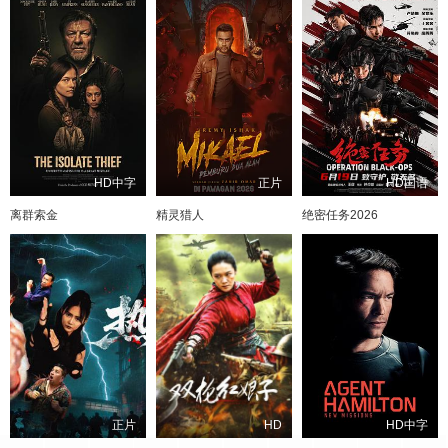
HD中字
正片
HD国语
离群索金
精灵猎人
绝密任务2026
正片
HD
HD中字