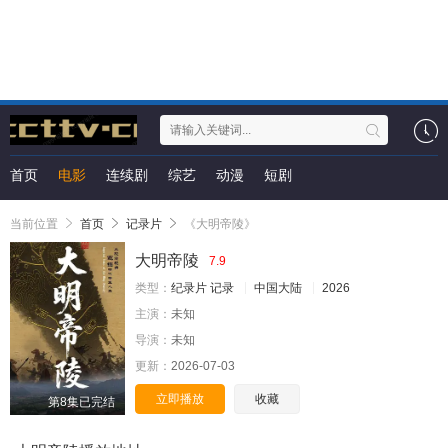
首页
电影
连续剧
综艺
动漫
短剧
当前位置
首页
记录片
《大明帝陵》
大明帝陵
7.9
类型：
纪录片
记录
中国大陆
2026
主演：
未知
导演：
未知
更新：
2026-07-03
立即播放
收藏
第8集已完结