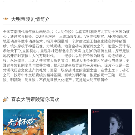
大明帝陵剧情简介
全国首部明代编年体动画纪录片《大明帝陵》以南京明孝陵与北京明十三陵为核
心，通过实景拍摄、CG动画演绎、三维场景复原、VR虚拟现实、AR增强现实、
地图动画等数字动画技术，揭开中国最后一个封建汉族王朝皇家陵寝的神秘面
纱。镜头穿梭于神道石像、方城明楼、地宫金砖与斑驳碑文之间，追溯朱元璋“以
孝治天下”的立国初心，重现朱棣迁都北京后“天寿山龙脉”的堪舆玄机，探寻定陵
地宫开启时震惊世人的万历时代。 纪录片以明代帝陵为脉络，勾连靖难之
役、永乐盛世、土木之变等重大历史节点，展现大明帝王将相的雄心与遗憾，更
透过帝陵礼制变革与陪葬文物，揭示封建皇权背后的兴衰密码。该片不仅是一次
对明代历史文化遗产的礼赞，更是一场穿越时空的溯源之旅，在黄土之下，砖石
之间，找寻中华文明赓续的精神基因。巍峨的明孝陵、恢宏的明十三陵、明皇
陵、明祖陵、明显陵，不仅是世界文化遗产，更是是大明王朝留给
喜欢大明帝陵猜你喜欢