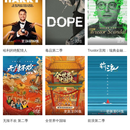
更新至07集
完结
正片
哈利的绝配情人
毒品第二季
Trustor丑闻：瑞典金融案内幕
完结
更新至06集
更新至04集
无辣不欢 第二季
全世界中国味
前浪第二季