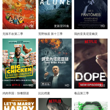
全12集
更新至05集
HD
无辣不欢第二季
荒野独居 第十三季
我的亚美尼亚幽灵
HD
HD
完结
鸡肉帝国：快餐阴谋
比比档案
毒品第三季