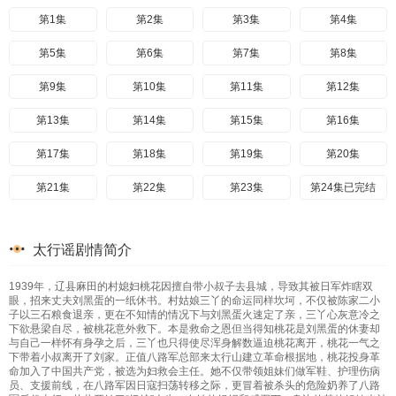
第1集
第2集
第3集
第4集
第5集
第6集
第7集
第8集
第9集
第10集
第11集
第12集
第13集
第14集
第15集
第16集
第17集
第18集
第19集
第20集
第21集
第22集
第23集
第24集已完结
太行谣剧情简介
1939年，辽县麻田的村媳妇桃花因擅自带小叔子去县城，导致其被日军炸瞎双
眼，招来丈夫刘黑蛋的一纸休书。村姑娘三丫的命运同样坎坷，不仅被陈家二小
子以三石粮食退亲，更在不知情的情况下与刘黑蛋火速定了亲，三丫心灰意冷之
下欲悬梁自尽，被桃花意外救下。本是救命之恩但当得知桃花是刘黑蛋的休妻却
与自己一样怀有身孕之后，三丫也只得使尽浑身解数逼迫桃花离开，桃花一气之
下带着小叔离开了刘家。正值八路军总部来太行山建立革命根据地，桃花投身革
命加入了中国共产党，被选为妇救会主任。她不仅带领姐妹们做军鞋、护理伤病
员、支援前线，在八路军因日寇扫荡转移之际，更冒着被杀头的危险奶养了八路