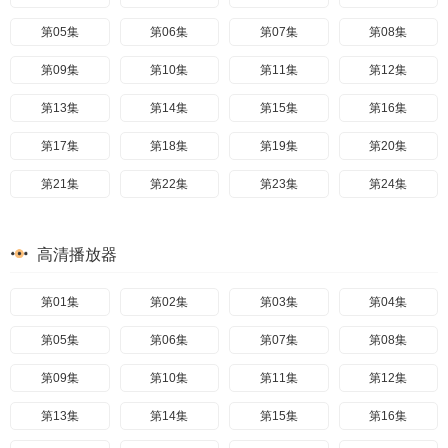
第05集
第06集
第07集
第08集
第09集
第10集
第11集
第12集
第13集
第14集
第15集
第16集
第17集
第18集
第19集
第20集
第21集
第22集
第23集
第24集
高清播放器
第01集
第02集
第03集
第04集
第05集
第06集
第07集
第08集
第09集
第10集
第11集
第12集
第13集
第14集
第15集
第16集