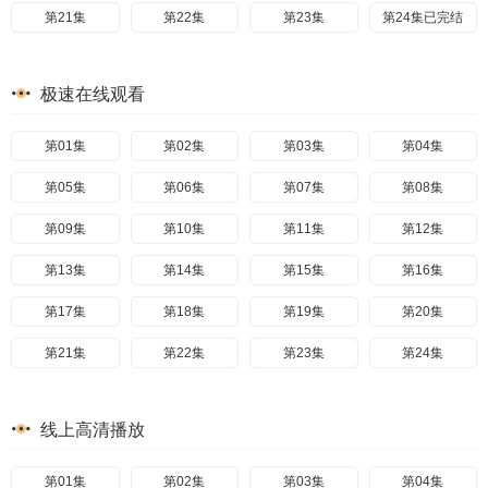
第21集
第22集
第23集
第24集已完结
极速在线观看
第01集
第02集
第03集
第04集
第05集
第06集
第07集
第08集
第09集
第10集
第11集
第12集
第13集
第14集
第15集
第16集
第17集
第18集
第19集
第20集
第21集
第22集
第23集
第24集
线上高清播放
第01集
第02集
第03集
第04集