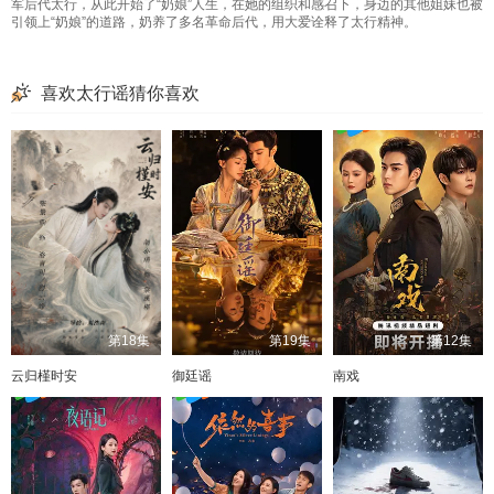
军后代太行，从此开始了“奶娘”人生，在她的组织和感召下，身边的其他姐妹也被
引领上“奶娘”的道路，奶养了多名革命后代，用大爱诠释了太行精神。
喜欢太行谣猜你喜欢
第18集
第19集
第12集
云归槿时安
御廷谣
南戏