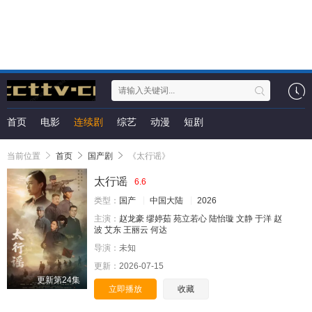
首页
电影
连续剧
综艺
动漫
短剧
当前位置
首页
国产剧
《太行谣》
太行谣
6.6
类型：
国产
中国大陆
2026
主演：
赵龙豪
缪婷茹
苑立若心
陆怡璇
文静
于洋
赵
波
艾东
王丽云
何达
导演：
未知
更新：
2026-07-15
更新第24集
立即播放
收藏