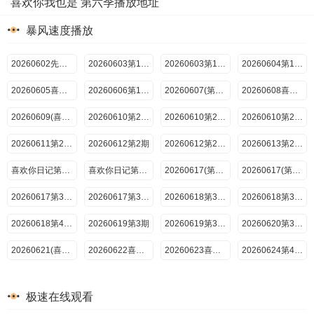
喜欢你我也是 第六季播放地址
暴风速度播放
20260602先导片
20260603第1期上
20260603第1期中
20260604第1期下
20260605喜欢嗑我也是第1期
20260606第1期陪看
20260607(第1期陪看)
20260608喜欢你日记第1期上
20260609(喜欢你日记第1期下)
20260610第2期上
20260610第2期小屋纯享上
20260610第2期中
20260611第2期下
20260612第2期
20260612第2期上
20260613第2期陪看
喜欢你日记第2期中
喜欢你日记第2期下
20260617(第3期上)
20260617(第3期中)
20260617第3期小屋纯享上
20260617第3期小屋纯享中
20260618第3期下
20260618第3期小屋纯享下
20260618第4期超长抢先
20260619第3期
20260619第3期上
20260620第3期陪看
20260621(喜欢你日记第3期中)
20260622喜欢你日记第3期中
20260623喜欢你日记第3期下
20260624第4期(一)
20260624第4期(二)
20260624
20260625第4期(三)
20260625第4期(四)
极速在线观看
20260625第4期小屋纯享(三)
20260625第4期小屋纯享(四)
20260625第5期超长抢先
喜欢嗑我也是第4期