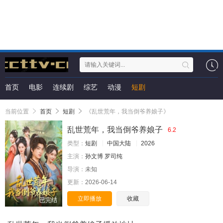
首页
电影
连续剧
综艺
动漫
短剧
当前位置
首页
短剧
《乱世荒年，我当倒爷养娘子》
乱世荒年，我当倒爷养娘子
6.2
类型：
短剧
中国大陆
2026
主演：
孙文博
罗司纯
导演：
未知
更新：
2026-06-14
立即播放
收藏
已完结