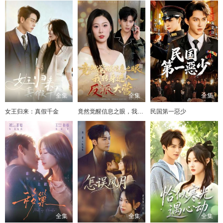
全集
全集
全集
女王归来：真假千金
竟然觉醒信息之眼，我转身进入反派大营
民国第一惡少
全集
全集
全集