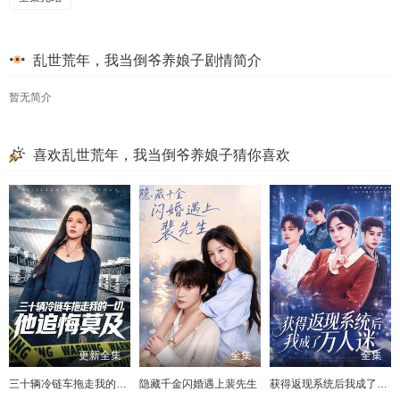
乱世荒年，我当倒爷养娘子剧情简介
暂无简介
喜欢乱世荒年，我当倒爷养娘子猜你喜欢
更新全集
全集
全集
三十辆冷链车拖走我的一切，他追悔莫及
隐藏千金闪婚遇上裴先生
获得返现系统后我成了万人迷