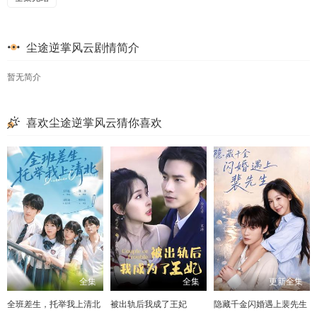
尘途逆掌风云剧情简介
暂无简介
喜欢尘途逆掌风云猜你喜欢
全集
全集
更新全集
全班差生，托举我上清北
被出轨后我成了王妃
隐藏千金闪婚遇上裴先生