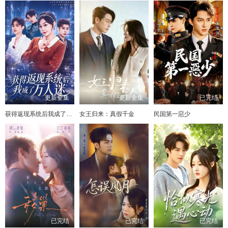
更新全集
更新全集
已完结
获得返现系统后我成了万人迷
女王归来：真假千金
民国第一惡少
已完结
已完结
已完结