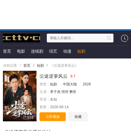
首页
电影
连续剧
综艺
动漫
短剧
当前位置
首页
短剧
《尘途逆掌风云》
尘途逆掌风云
9.7
类型：
短剧
中国大陆
2026
主演：
李子杰
绾绾
樊菲
导演：
未知
更新：
2026-06-14
立即播放
收藏
已完结