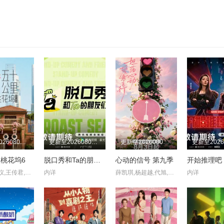
更新至20260807(特辑5)
更新至20260807(第7期上纯享)
更新至20260807(第1期陪看上)
桃花坞6
脱口秀和Ta的朋友们 第三季
心动的信号 第九季
开始推理吧
周涛,袁咏仪,王传君,彭冠英,萧敬腾,方媛,阿如那,徐志胜,李雪琴,李嘉琦,王子奇,滕哲,徐若晗,欧阳娜娜,陈鑫海,庾恩利,贺峻霖
内详
薛凯琪,杨超越,代旭,杜海涛,张纯烨
内详