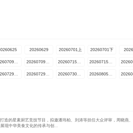
20260625
20260629
20260701上
20260701下
202
20260709百厨干饭局
20260709纯享
20260715第4期上
20260715第4期下
20260729第6期上
20260729第6期下
20260730下饭纯享
20260805第7期上
合打造的星素厨艺竞技节目，拟邀潘玮柏、刘涛等担任大众评审，周晓燕
展现中华美食文化的传承与创...