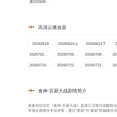
第20260806期百厨干饭局
高清云播放器
20260618
20260624上
20260624下
2026702干饭局
20260708第3期上
20260708第3期下
20260716下饭纯享
20260722第5期上
20260722第5期下
食神·百厨大战剧情简介
美食对抗综艺《食神·百厨大战》是浙江卫视与优酷联
等顶尖厨师任专业评审，通过“星厨”与“素厨”的巅峰对决