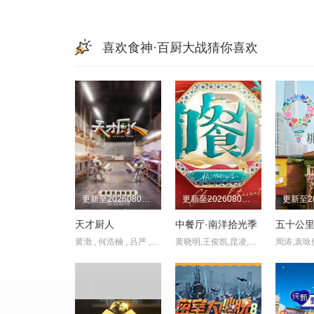
喜欢食神·百厨大战猜你喜欢
更新至20260807第9期加更
更新至20260807(第8期)
天才厨人
中餐厅·南洋拾光季
五十公里
黄渤 , 何浩楠 , 吕严 , 马頔 , 王祖蓝 , 杨超越 , 岳云鹏 , 张柏芝
黄晓明,王俊凯,昆凌,靳梦佳,张雅琪,林述巍,戴军,瞿颖,汪涵,尹浩宇,袁一琦