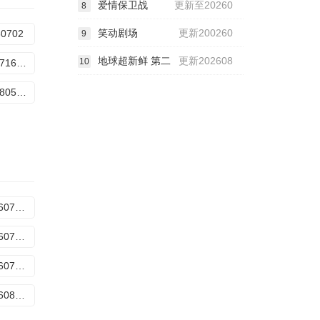
爱情保卫战
更新至20260
8
笑动剧场
更新200260
60702
9
地球超新鲜 第二
更新202608
10
20260716百厨干饭局
20260805第7期下
第20260701期下
第20260715期下
第20260729期抢先版
第20260806期下饭纯享