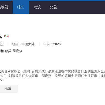
连续剧
综艺
动漫
短剧
战
8.4
艺
地区：
中国大陆
年份：
2026
玮柏
蔡昊
周晓燕
战美食对抗综艺《食神·百厨大战》是浙江卫视与优酷联合打造的星素厨艺
玮柏、刘涛等担任大众评审，周晓燕、梁经纶等顶尖厨师任专业评审，通
收藏