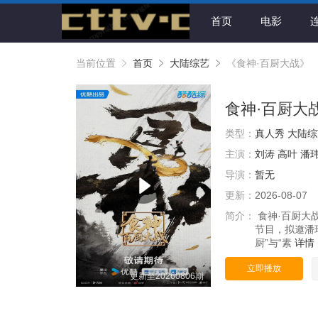
首页
电影
当前位置
首页
大陆综艺
《食神·百厨大战》
食神·百厨大
类型：
真人秀
大陆综
主演：
刘涛
高叶
潘
导演：
暂无
更新：
2026-08-07
简介：
食神·百厨大
节目，拟邀潘
厨”与“素
详情
立即播放
更新至20260806期