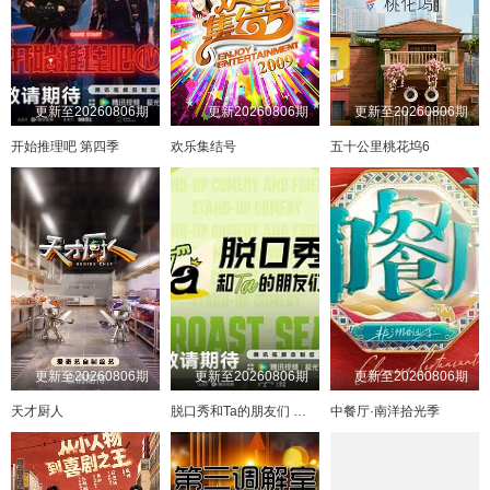
更新至20260806期
更新20260806期
更新至20260806期
开始推理吧 第四季
欢乐集结号
五十公里桃花坞6
更新至20260806期
更新至20260806期
更新至20260806期
天才厨人
脱口秀和Ta的朋友们 第三季
中餐厅·南洋拾光季