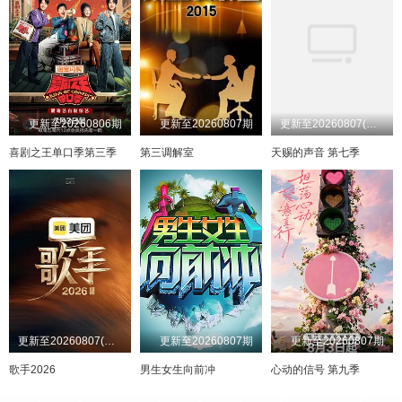
更新至20260806期
更新至20260807期
更新至20260807(第9期纯享)
喜剧之王单口季第三季
第三调解室
天赐的声音 第七季
更新至20260807(第12期)
更新至20260807期
更新至20260807期
歌手2026
男生女生向前冲
心动的信号 第九季