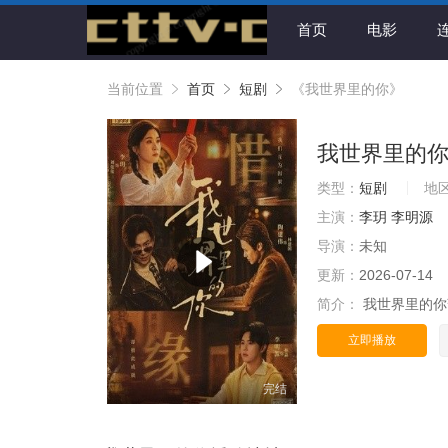
首页
电影
当前位置
首页
短剧
《我世界里的你》
我世界里的
类型：
短剧
地
主演：
李玥
李明源
导演：
未知
更新：
2026-07-14
简介：
我世界里的你
立即播放
完结