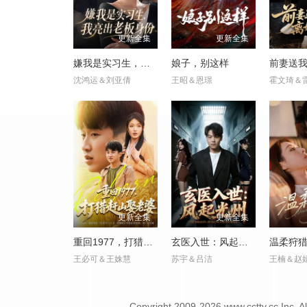
更新全集
更新全集
嫌我是实习生，我亮出老板身份
娘子，别这样
沈鸿运＆刘亚倩
王昭＆恩璟
霍文琦＆
更新全集
更新全集
重回1977，打猎赶山娶老婆
玄医入世：风起光州
温柔狩
王必可＆王姝慧
苏宇＆吕洁
王楠＆赵
Copyright
2009-2026 www.ccttv