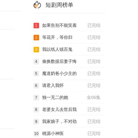
短剧周榜单
如果告别不能笑着
已完结
1
等花开，等你归
已完结
2
我以纸人镇百鬼
已完结
3
偷换数据后妻子悔
已完结
4
魔道奶爸小少主的
已完结
5
请君入我怀
已完结
6
独一无二的她
全06集
7
老婆女儿去世后我
已完结
8
我家娘子，不对劲
已完结
9
桃源小神医
已完结
10