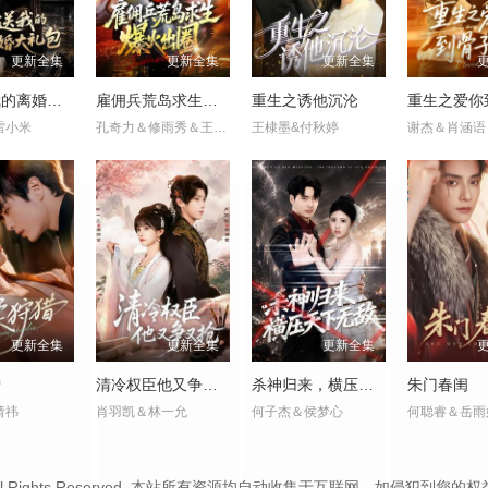
更新全集
更新全集
更新全集
前妻送我的离婚大礼包
雇佣兵荒岛求生爆火出圈第二季
重生之诱他沉沦
雷小米
孔奇力＆修雨秀＆王锦茵
王棣墨&付秋婷
谢杰＆肖涵语
更新全集
更新全集
更新全集
猎
清冷权臣他又争又抢
杀神归来，横压天下无敌
朱门春闺
婧祎
肖羽凯＆林一允
何子杰＆侯梦心
何聪睿＆岳雨
.cc Inc. All Rights Reserved. 本站所有资源均自动收集于互联网