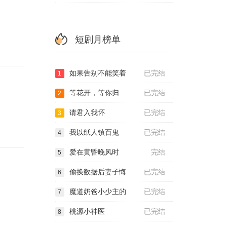
短剧月榜单
如果告别不能笑着
已完结
1
等花开，等你归
已完结
2
请君入我怀
已完结
3
我以纸人镇百鬼
已完结
4
爱在黄昏晚风时
完结
5
偷换数据后妻子悔
已完结
6
魔道奶爸小少主的
已完结
7
桃源小神医
已完结
8