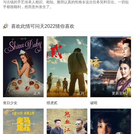
与古镇的手艺传承人相识、相知。雅琪认真的性格令这次任务笑料百出。一切似
乎都很顺利，然而意外发生了。
喜欢此情可问天2022猜你喜欢
正片
正片
更新至HD
丧日少女
猎虎贰
破暗