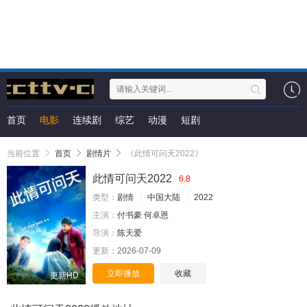
首页
电影
连续剧
综艺
动漫
短剧
当前位置
首页
剧情片
《此情可问天2022》
此情可问天2022
6.8
类型：
剧情
中国大陆
2022
主演：
付书豪
何卓恩
导演：
陈天爱
更新：
2026-07-09
立即播放
收藏
更新HD