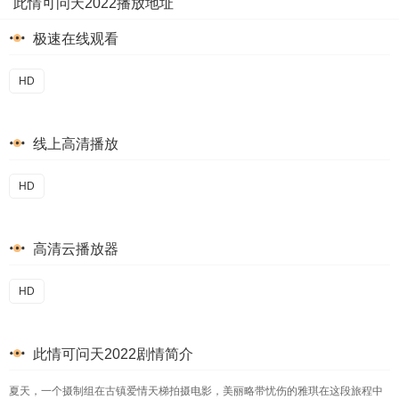
此情可问天2022播放地址
极速在线观看
HD
线上高清播放
HD
高清云播放器
HD
此情可问天2022剧情简介
夏天，一个摄制组在古镇爱情天梯拍摄电影，美丽略带忧伤的雅琪在这段旅程中